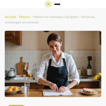
Accueil
›
Maison
›
Femme de ménage à Avignon : Services,
avantages et conseils