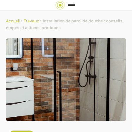
Accueil
›
Travaux
›
Installation de paroi de douche : conseils,
étapes et astuces pratiques