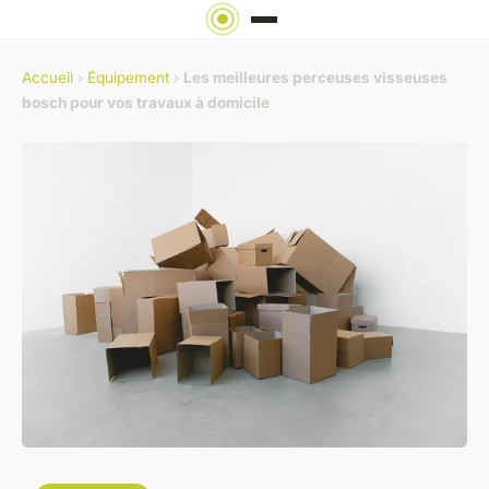
Accueil
›
Équipement
›
Les meilleures perceuses visseuses
bosch pour vos travaux à domicile