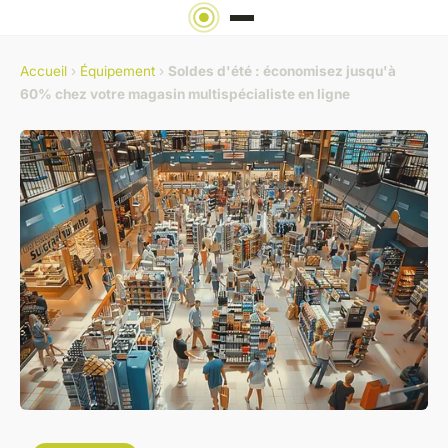
Accueil
›
Équipement
›
Soldes d'été : économisez jusqu'à
60% chez votre magasin multispécialiste en ligne