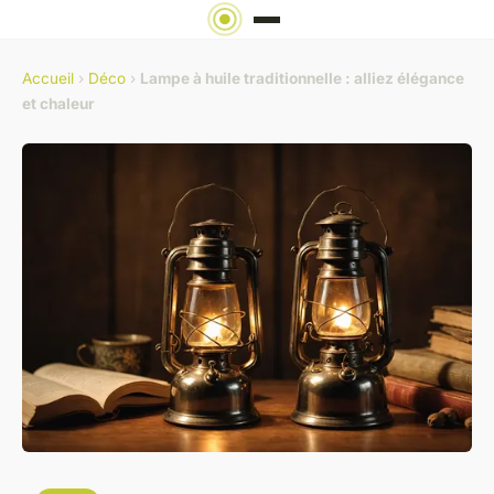
Accueil
›
Déco
›
Lampe à huile traditionnelle : alliez élégance
et chaleur