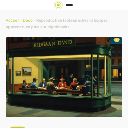
Accueil
›
Déco
›
Reproduction tableau edward hopper :
apprenez-en plus sur nighthawks